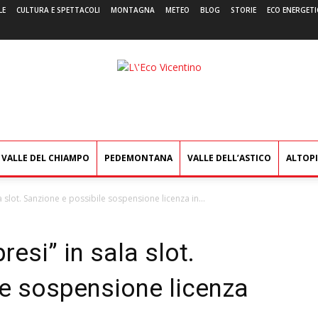
LE
CULTURA E SPETTACOLI
MONTAGNA
METEO
BLOG
STORIE
ECO ENERGETI
L'Eco
Vicentino
VALLE DEL CHIAMPO
PEDEMONTANA
VALLE DELL’ASTICO
ALTOP
 slot. Sanzione e possibile sospensione licenza in...
esi” in sala slot.
le sospensione licenza