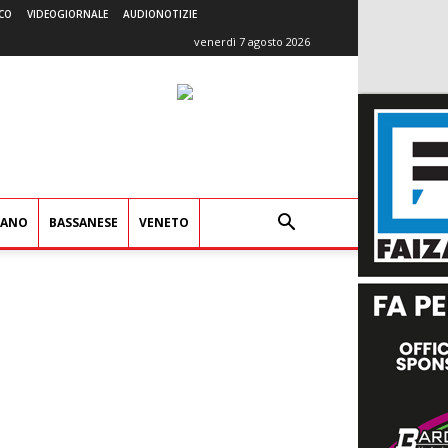
CO
VIDEOGIORNALE
AUDIONOTIZIE
venerdì 7 agosto 2026
IANO
BASSANESE
VENETO