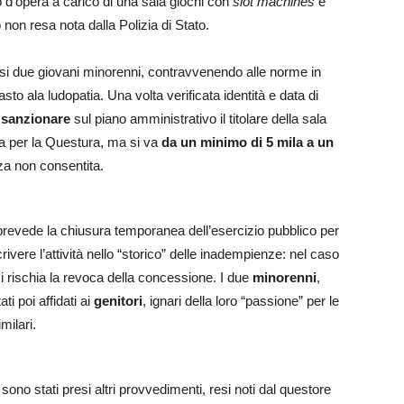
 d’opera a carico di una sala giochi con
slot machines
e
on resa nota dalla Polizia di Stato.
orpresi due giovani minorenni, contravvenendo alle norme in
sto ala ludopatia. Una volta verificata identità e data di
a
sanzionare
sul piano amministrativo il titolare della sala
ota per la Questura, ma si va
da un minimo di 5 mila a un
a non consentita.
prevede la chiusura temporanea dell’esercizio pubblico per
scrivere l’attività nello “storico” delle inadempienze: nel caso
, si rischia la revoca della concessione. I due
minorenni
,
ti poi affidati ai
genitori
, ignari della loro “passione” per le
milari.
i sono stati presi altri provvedimenti, resi noti dal questore