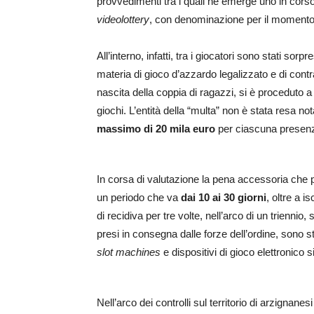
provvedimenti tra i quali ne emerge uno in corso
videolottery
, con denominazione per il momento n
All’interno, infatti, tra i giocatori sono stati s
materia di gioco d’azzardo legalizzato e di contra
nascita della coppia di ragazzi, si è proceduto 
giochi. L’entità della “multa” non è stata resa n
massimo di 20 mila euro
per ciascuna presenz
In corsa di valutazione la pena accessoria che 
un periodo che va
dai 10 ai 30 giorni
, oltre a i
di recidiva per tre volte, nell’arco di un triennio
presi in consegna dalle forze dell’ordine, sono sta
slot machines
e dispositivi di gioco elettronico si
Nell’arco dei controlli sul territorio di arzignanes