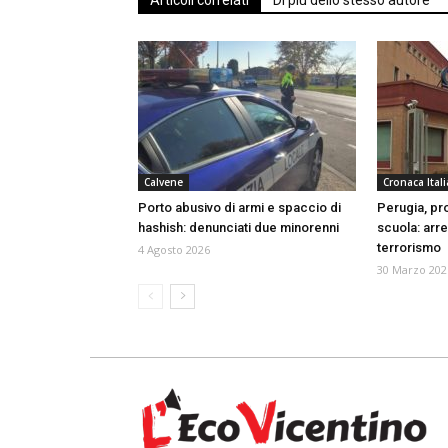
Articoli correlati
Di più dello stesso autore
Calvene
Cronaca Itali
Porto abusivo di armi e spaccio di
Perugia, pr
hashish: denunciati due minorenni
scuola: arr
terrorismo
4 Agosto 2026
30 Marzo 202