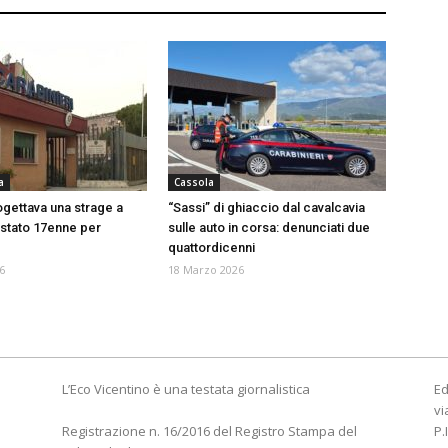
a
Cassola
ogettava una strage a
“Sassi” di ghiaccio dal cavalcavia
estato 17enne per
sulle auto in corsa: denunciati due
quattordicenni
6
18 Marzo 2026
L’Eco Vicentino è una testata giornalistica
Ed
vi
Registrazione n. 16/2016 del Registro Stampa del
P.