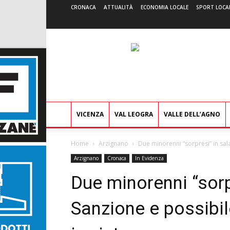
CRONACA
ATTUALITÀ
ECONOMIA LOCALE
SPORT LOCA
VICENZA
VAL LEOGRA
VALLE DELL’AGNO
Home
Arzignano
Due minorenni “sorpresi” in sala
Arzignano
Cronaca
In Evidenza
Due minorenni “sorpr
Sanzione e possibi