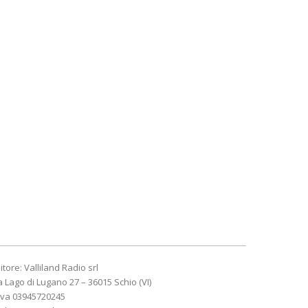
itore: Valliland Radio srl
a Lago di Lugano 27 – 36015 Schio (VI)
Iva 03945720245