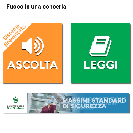
Fuoco in una conceria
Home
Arzignano
Arzignano
Cronaca
In Evidenza
Fuoco in una conceria
Da
Redazione
3 Luglio 2017
(aggiornato il
3 Luglio 2017 13:13
)
ASCOLTA L'AUDIO