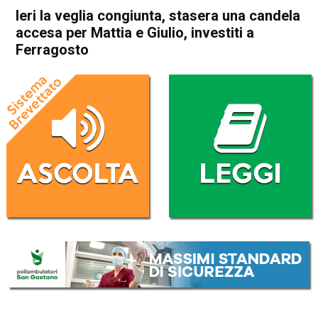
Ieri la veglia congiunta, stasera una candela
accesa per Mattia e Giulio, investiti a
Ferragosto
Home
Arzignano
Arzignano
Cronaca
In Evidenza
Montorso
Ieri la veglia congiunta,
stasera una candela accesa
per Mattia e Giulio, investiti a
Ferragosto
Da
Omar Dal Maso
22 Agosto 2025
(aggiornato il
22 Agosto 2025 18:29
)