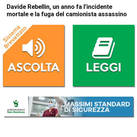
Davide Rebellin, un anno fa l’incidente
mortale e la fuga del camionista assassino
Home
Arzignano
Lonigo
Cronaca
In Evidenza
Arzignano
Lonigo
Montebello Vicentino
Sport locale
Davide Rebellin, un anno fa
l’incidente mortale e la fuga
del camionista assassino
Da
Omar Dal Maso
30 Novembre 2023
(aggiornato il
30 Novembre 2023 19:25
)