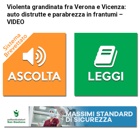
Violenta grandinata fra Verona e Vicenza:
auto distrutte e parabrezza in frantumi –
VIDEO
Home
Arzignano
Montebello Vicentino
Cronaca
In Evidenza
Arzignano
Montebello Vicentino
Montecchio Maggiore
Violenta grandinata fra
Verona e Vicenza: auto
distrutte e parabrezza in
frantumi – VIDEO
Da
Mariagrazia Bonollo
24 Luglio 2024
(aggiornato il
24 Luglio 2024 18:52
)