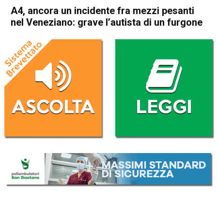
A4, ancora un incidente fra mezzi pesanti
nel Veneziano: grave l’autista di un furgone
Home
Veneto
Cronaca
In Evidenza
Veneto
A4, ancora un incidente fra
mezzi pesanti nel Veneziano:
grave l’autista di un furgone
Da
Redazione
11 Giugno 2026
(aggiornato il
11 Giugno 2026 19:36
)
ASCOLTA L'AUDIO