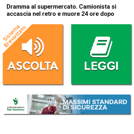
Dramma al supermercato. Camionista si
accascia nel retro e muore 24 ore dopo
Home
Arzignano
Montecchio Maggiore
Cronaca
In Evidenza
Arzignano
Montecchio Maggiore
Dramma al supermercato.
Camionista si accascia nel
retro e muore 24 ore dopo
Da
Omar Dal Maso
24 Agosto 2020
(aggiornato il
24 Agosto 2020 19:35
)
ASCOLTA L'AUDIO