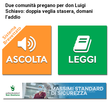
Due comunità pregano per don Luigi
Schiavo: doppia veglia stasera, domani
l’addio
Home
Arzignano
Montecchio Maggiore
Cronaca
In Evidenza
Schio
Malo
Arzignano
Montecchio Maggiore
Due comunità pregano per
don Luigi Schiavo: doppia
veglia stasera, domani l’addio
Da
Omar Dal Maso
26 Novembre 2020
(aggiornato il
26 Novembre 2020 19:18
)
ASCOLTA L'AUDIO