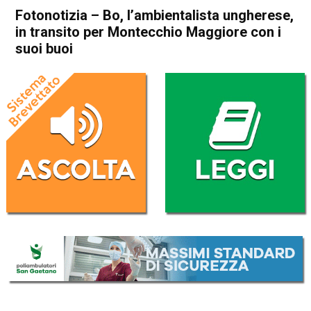
Fotonotizia – Bo, l’ambientalista ungherese,
in transito per Montecchio Maggiore con i
suoi buoi
Home
Arzignano
Montecchio Maggiore
Attualità
In Evidenza
Arzignano
Montecchio Maggiore
Fotonotizia – Bo,
l’ambientalista ungherese, in
transito per Montecchio
Maggiore con i suoi buoi
Da
Redazione
10 Ottobre 2017
(aggiornato il
10 Ottobre 2017 19:33
)