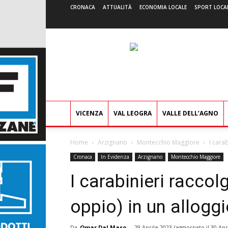
CRONACA
ATTUALITÀ
ECONOMIA LOCALE
SPORT LOCA
VICENZA
VAL LEOGRA
VALLE DELL’AGNO
Home
Arzignano
Montecchio Maggiore
I cara
Cronaca
In Evidenza
Arzignano
Montecchio Maggiore
I carabinieri racco
oppio) in un alloggio
Da
Omar Dal Maso
-
29 Aprile 2023
(aggiornato il
30 Apr