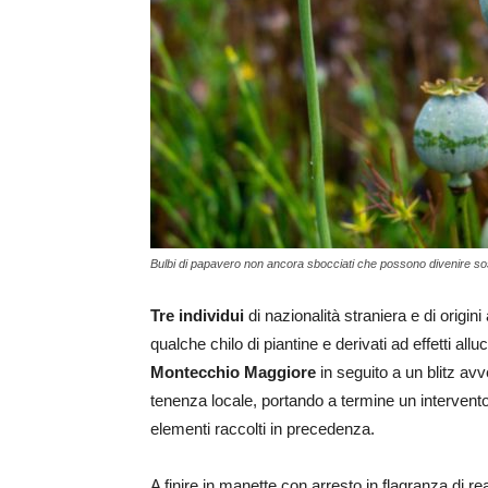
Bulbi di papavero non ancora sbocciati che possono divenire so
Tre individui
di nazionalità straniera e di origini
qualche chilo di piantine e derivati ad effetti al
Montecchio Maggiore
in seguito a un blitz avven
tenenza locale, portando a termine un intervent
elementi raccolti in precedenza.
A finire in manette con arresto in flagranza di rea