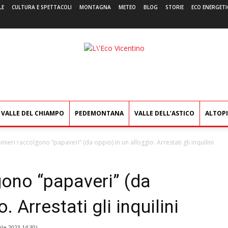
LE
CULTURA E SPETTACOLI
MONTAGNA
METEO
BLOG
STORIE
ECO ENERGETI
L'Eco
Vicentino
VALLE DEL CHIAMPO
PEDEMONTANA
VALLE DELL’ASTICO
ALTOP
binieri raccolgono “papaveri” (da oppio) in un alloggio. Arrestati gli inquilini
lgono “papaveri” (da
. Arrestati gli inquilini
ile 2023 14:30
)