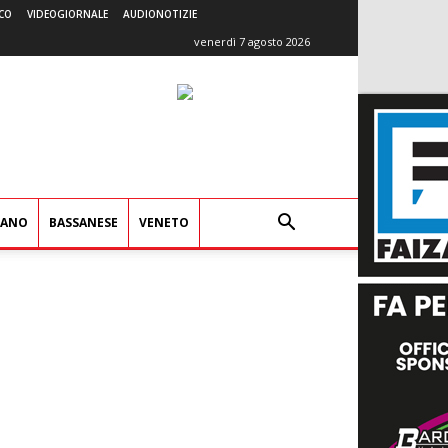
CO
VIDEOGIORNALE
AUDIONOTIZIE
venerdì 7 agosto 2026
IANO
BASSANESE
VENETO