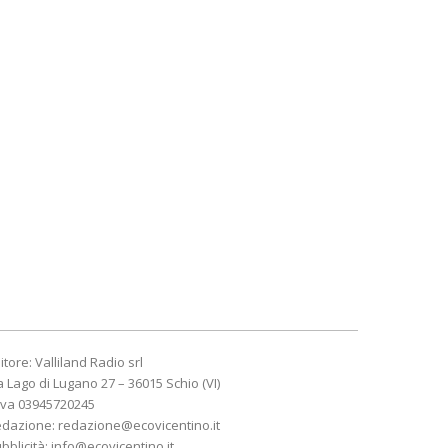
itore: Valliland Radio srl
a Lago di Lugano 27 – 36015 Schio (VI)
Iva 03945720245
edazione:
redazione@ecovicentino.it
bblicità:
info@ecovicentino.it