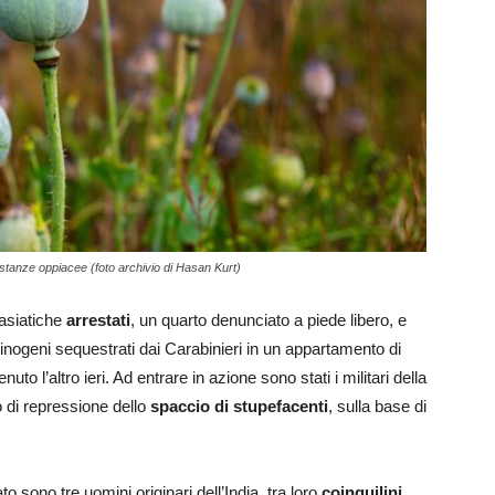
stanze oppiacee (foto archivio di Hasan Kurt)
 asiatiche
arrestati
, un quarto denunciato a piede libero, e
lucinogeni sequestrati dai Carabinieri in un appartamento di
uto l’altro ieri. Ad entrare in azione sono stati i militari della
o di repressione dello
spaccio di stupefacenti
, sulla base di
to sono tre uomini originari dell’India, tra loro
coinquilini
.