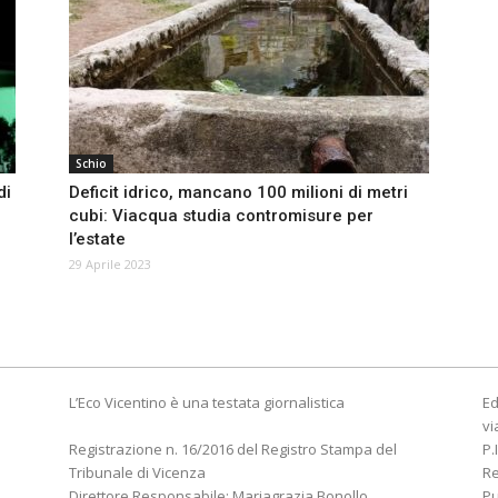
Schio
di
Deficit idrico, mancano 100 milioni di metri
e
cubi: Viacqua studia contromisure per
l’estate
29 Aprile 2023
L’Eco Vicentino è una testata giornalistica
Ed
vi
Registrazione n. 16/2016 del Registro Stampa del
P.
Tribunale di Vicenza
R
Direttore Responsabile: Mariagrazia Bonollo
Pu