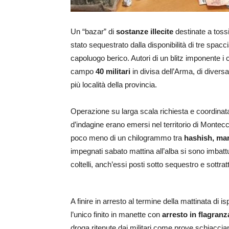
Un “bazar” di
sostanze illecite
destinate a toss
stato sequestrato dalla disponibilità di tre spaccia
capoluogo berico. Autori di un blitz imponente i
campo
40 militari
in divisa dell’Arma, di divers
più località della provincia.
Operazione su larga scala richiesta e coordinat
d’indagine erano emersi nel territorio di Montecc
poco meno di un chilogrammo tra
hashish, mar
impegnati sabato mattina all’alba si sono imbatt
coltelli, anch’essi posti sotto sequestro e sottratti
A finire in arresto al termine della mattinata di 
l’unico finito in manette con
arresto in flagranz
droga ritenute dai militari come prove schiaccianti