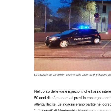
Le gazzelle dei carabinieri escono dalla caserma di Valdagno pri
Nel corso delle varie ispezioni, che hanno interes
50 anni di età, sono stati presi in consegna an
attività illecite. Le indagini erano partite nel co
“affezionati” di Montecchio Maggiore a coloro ch