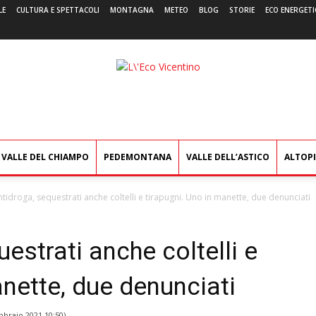
LE
CULTURA E SPETTACOLI
MONTAGNA
METEO
BLOG
STORIE
ECO ENERGETI
L'Eco
Vicentino
VALLE DEL CHIAMPO
PEDEMONTANA
VALLE DELL’ASTICO
ALTOP
antidroga, sequestrati anche coltelli e tirapugni. Uno in manette, due denunciati
uestrati anche coltelli e
anette, due denunciati
bbraio 2021 10:50
)