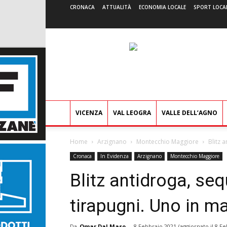
CRONACA
ATTUALITÀ
ECONOMIA LOCALE
SPORT LOCA
VICENZA
VAL LEOGRA
VALLE DELL’AGNO
Home
Arzignano
Montecchio Maggiore
Blitz 
Cronaca
In Evidenza
Arzignano
Montecchio Maggiore
Blitz antidroga, seq
tirapugni. Uno in m
Da
Omar Dal Maso
-
8 Febbraio 2021
(aggiornato il
8 Fe