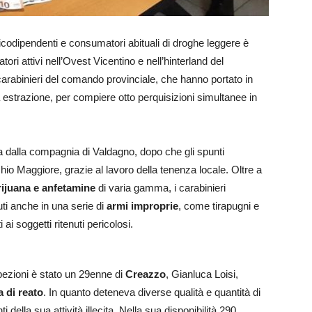
icodipendenti e consumatori abituali di droghe leggere è
tori attivi nell’Ovest Vicentino e nell’hinterland del
 carabinieri del comando provinciale, che hanno portato in
a estrazione, per compiere otto perquisizioni simultanee in
a dalla compagnia di Valdagno, dopo che gli spunti
hio Maggiore, grazie al lavoro della tenenza locale. Oltre a
ijuana e anfetamine
di varia gamma, i carabinieri
uti anche in una serie di
armi improprie
, come tirapugni e
 ai soggetti ritenuti pericolosi.
ispezioni è stato un 29enne di
Creazzo
, Gianluca Loisi,
a di reato
. In quanto deteneva diverse qualità e quantità di
 della sua attività illecita. Nella sua disponibilità 290