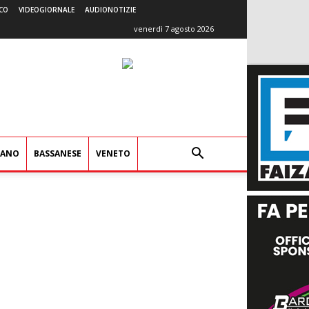
CO
VIDEOGIORNALE
AUDIONOTIZIE
venerdì 7 agosto 2026
IANO
BASSANESE
VENETO