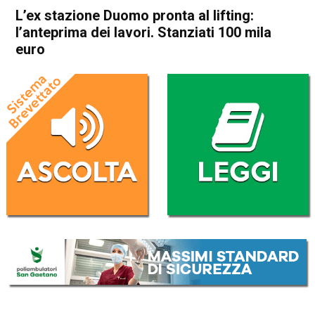
L’ex stazione Duomo pronta al lifting:
l’anteprima dei lavori. Stanziati 100 mila
euro
Home
Arzignano
Montecchio Maggiore
Attualità
In Evidenza
Arzignano
Montecchio Maggiore
L’ex stazione Duomo pronta
al lifting: l’anteprima dei
lavori. Stanziati 100 mila
euro
Da
Omar Dal Maso
17 Marzo 2021
(aggiornato il
17 Marzo 2021 15:48
)