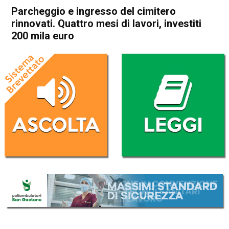
Parcheggio e ingresso del cimitero
rinnovati. Quattro mesi di lavori, investiti
200 mila euro
Home
Arzignano
Montecchio Maggiore
Attualità
In Evidenza
Arzignano
Montecchio Maggiore
Parcheggio e ingresso del
cimitero rinnovati. Quattro
mesi di lavori, investiti 200
mila euro
Da
Omar Dal Maso
2 Luglio 2020
(aggiornato il
2 Luglio 2020 18:21
)