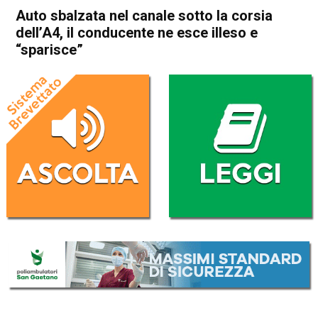
Auto sbalzata nel canale sotto la corsia
dell’A4, il conducente ne esce illeso e
“sparisce”
Home
Arzignano
Montecchio Maggiore
Cronaca
In Evidenza
Arzignano
Montecchio Maggiore
Auto sbalzata nel canale
sotto la corsia dell’A4, il
conducente ne esce illeso e
“sparisce”
Da
Omar Dal Maso
30 Dicembre 2022
(aggiornato il
30 Dicembre 2022 18:20
)