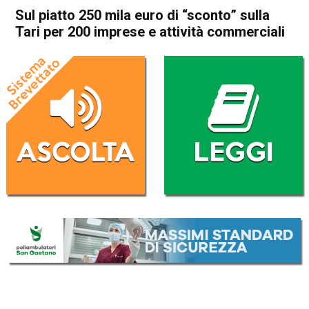
Sul piatto 250 mila euro di “sconto” sulla
Tari per 200 imprese e attività commerciali
Home
Arzignano
Montecchio Maggiore
Cronaca
In Evidenza
Arzignano
Montecchio Maggiore
Sul piatto 250 mila euro di
“sconto” sulla Tari per 200
imprese e attività
commerciali
Da
Omar Dal Maso
1 Ottobre 2020
(aggiornato il
1 Ottobre 2020 19:44
)