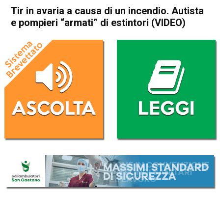
Tir in avaria a causa di un incendio. Autista
e pompieri “armati” di estintori (VIDEO)
Home
Arzignano
Montorso
Cronaca
In Evidenza
Arzignano
Montorso
Tir in avaria a causa di un
incendio. Autista e pompieri
“armati” di estintori (VIDEO)
Da
Omar Dal Maso
22 Gennaio 2021
(aggiornato il
22 Gennaio 2021 17:32
)
ASCOLTA L'AUDIO