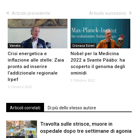
Articolo precedente
Articolo successivo
Veneto
Cronaca Esteri
Crisi energetica e
Nobel per la Medicina
inflazione alle stelle: Zaia
2022 a Svante Pääbo: ha
pronto ad inserire
scoperto il genoma degli
l’addizionale regionale
ominidi
Irpef
3 Ottobre 2022
3 Ottobre 2022
Articoli correlati
Di più dello stesso autore
Travolta sulle strisce, muore in
ospedale dopo tre settimane di agonia