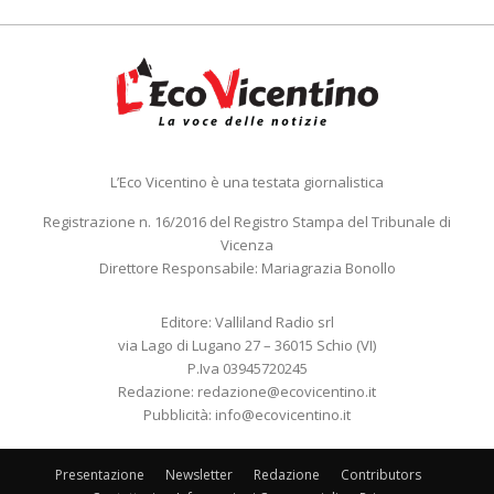
L’Eco Vicentino è una testata giornalistica
Registrazione n. 16/2016 del Registro Stampa del Tribunale di
Vicenza
Direttore Responsabile: Mariagrazia Bonollo
Editore: Valliland Radio srl
via Lago di Lugano 27 – 36015 Schio (VI)
P.Iva 03945720245
Redazione:
redazione@ecovicentino.it
Pubblicità:
info@ecovicentino.it
Presentazione
Newsletter
Redazione
Contributors