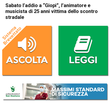
Sabato l’addio a “Giopi”, l’animatore e
musicista di 25 anni vittima dello scontro
stradale
Home
Arzignano
Arzignano
Cronaca
In Evidenza
Sabato l’addio a “Giopi”,
l’animatore e musicista di 25
anni vittima dello scontro
stradale
Da
Omar Dal Maso
27 Aprile 2023
(aggiornato il
27 Aprile 2023 16:29
)