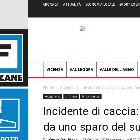
CRONACA
ATTUALITÀ
ECONOMIA LOCALE
SPORT LOCA
VICENZA
VAL LEOGRA
VALLE DELL’AGNO
Home
Arzignano
Incidente di caccia: anziano mu
Arzignano
Cronaca
In Evidenza
Incidente di caccia
da uno sparo del su
Da
Omar Dal Maso
-
21 Ottobre 2019
(aggiornato il
22 O