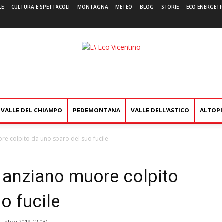
LE
CULTURA E SPETTACOLI
MONTAGNA
METEO
BLOG
STORIE
ECO ENERGETI
L'Eco
Vicentino
VALLE DEL CHIAMPO
PEDEMONTANA
VALLE DELL’ASTICO
ALTOP
ore colpito da uno sparo del suo fucile
: anziano muore colpito
o fucile
ttobre 2019 12:03
)