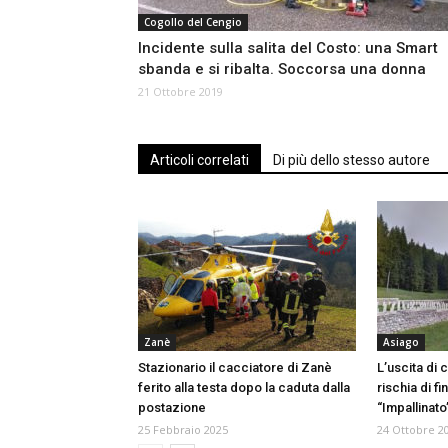
Cogollo del Cengio
Incidente sulla salita del Costo: una Smart
sbanda e si ribalta. Soccorsa una donna
21 Ottobre 2019
Articoli correlati
Di più dello stesso autore
Zanè
Asiago
Stazionario il cacciatore di Zanè
L’uscita di 
ferito alla testa dopo la caduta dalla
rischia di fi
postazione
“Impallinato
25 Febbraio 2025
24 Ottobre 2