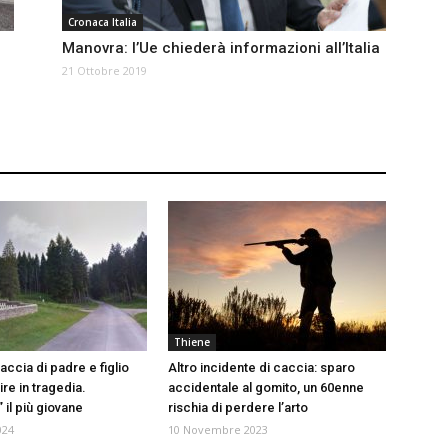
Cronaca Italia
Manovra: l’Ue chiederà informazioni all’Italia
21 Ottobre 2019
Thiene
caccia di padre e figlio
Altro incidente di caccia: sparo
nire in tragedia.
accidentale al gomito, un 60enne
” il più giovane
rischia di perdere l’arto
024
10 Novembre 2023