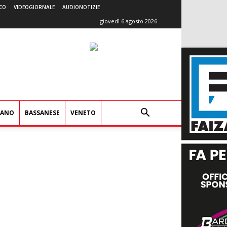
CO
VIDEOGIORNALE
AUDIONOTIZIE
giovedì 6 agosto 2026
IANO
BASSANESE
VENETO