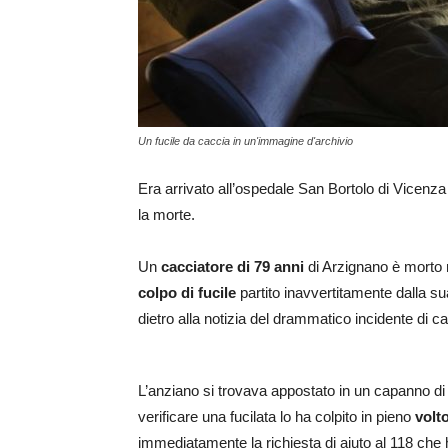
Un fucile da caccia in un'immagine d'archivio
Era arrivato all’ospedale San Bortolo di Vicenz
la morte.
Un
cacciatore di 79 anni
di Arzignano è morto 
colpo di fucile
partito inavvertitamente dalla su
dietro alla notizia del drammatico incidente di c
L’anziano si trovava appostato in un capanno di
verificare una fucilata lo ha colpito in pieno
volt
immediatamente la richiesta di aiuto al 118 che