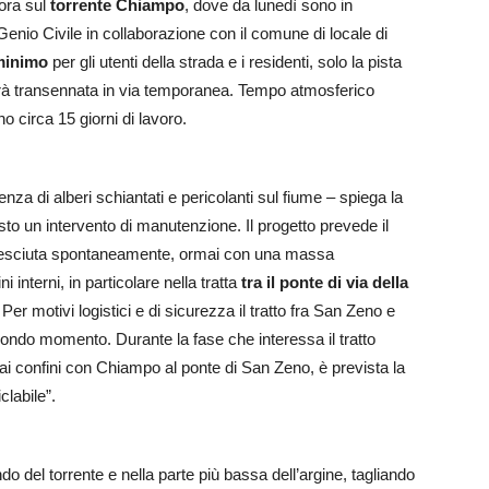
 ora sul
torrente Chiampo
, dove da lunedì sono in
Genio Civile in collaborazione con il comune di locale di
 minimo
per gli utenti della strada e i residenti, solo la pista
ti sarà transennata in via temporanea. Tempo atmosferico
o circa 15 giorni di lavoro.
za di alberi schiantati e pericolanti sul fiume – spiega la
to un intervento di manutenzione. Il progetto prevede il
 cresciuta spontaneamente, ormai con una massa
i interni, in particolare nella tratta
tra il ponte di via della
 Per motivi logistici e di sicurezza il tratto fra San Zeno e
condo momento. Durante la fase che interessa il tratto
ai confini con Chiampo al ponte di San Zeno, è prevista la
clabile”.
fondo del torrente e nella parte più bassa dell’argine, tagliando