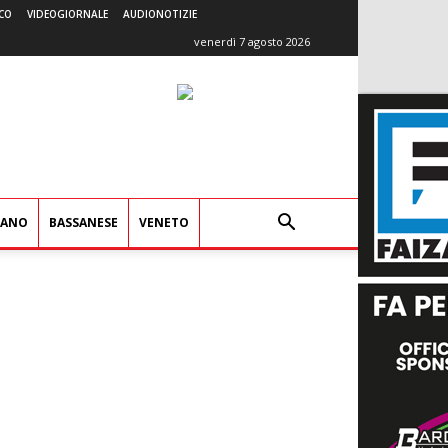
CO
VIDEOGIORNALE
AUDIONOTIZIE
venerdì 7 agosto 2026
IANO
BASSANESE
VENETO