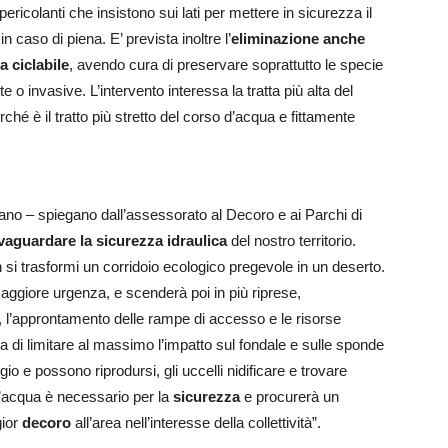
pericolanti che insistono sui lati per mettere in sicurezza il
n caso di piena. E’ prevista inoltre l’
eliminazione anche
a ciclabile
, avendo cura di preservare soprattutto le specie
e o invasive. L’intervento interessa la tratta più alta del
rché è il tratto più stretto del corso d’acqua e fittamente
ano – spiegano dall’assessorato al Decoro e ai Parchi di
vaguardare la sicurezza idraulica
del nostro territorio.
si trasformi un corridoio ecologico pregevole in un deserto.
maggiore urgenza, e scenderà poi in più riprese,
 l’approntamento delle rampe di accesso e le risorse
ra di limitare al massimo l’impatto sul fondale e sulle sponde
ugio e possono riprodursi, gli uccelli nidificare e trovare
d’acqua è necessario per la
sicurezza
e procurerà un
gior
decoro
all’area nell’interesse della collettività”.