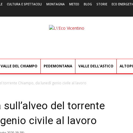
LE
CULTURA E SPETTACOLI
MONTAGNA
METEO
BLOG
STORIE
ECO ENERGETI
L'Eco
Vicentino
VALLE DEL CHIAMPO
PEDEMONTANA
VALLE DELL’ASTICO
ALTOP
el torrente Chiampo, da lunedì genio civile al lavoro
sull’alveo del torrente
genio civile al lavoro
osto 2020 19:18
)