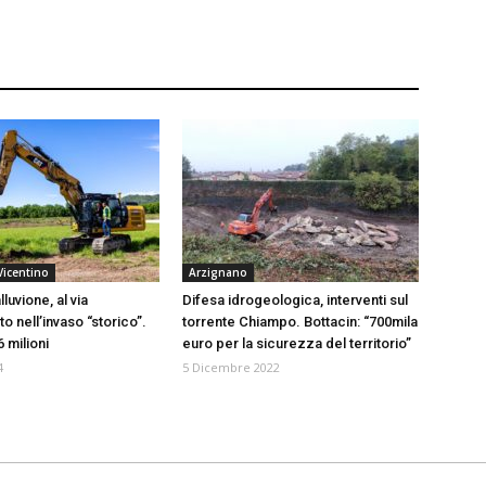
Vicentino
Arzignano
luvione, al via
Difesa idrogeologica, interventi sul
o nell’invaso “storico”.
torrente Chiampo. Bottacin: “700mila
 milioni
euro per la sicurezza del territorio”
4
5 Dicembre 2022