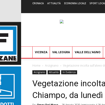
CRONACA
ATTUALITÀ
ECONOMIA LOCALE
SPORT LOCA
VICENZA
VAL LEOGRA
VALLE DELL’AGNO
Home
Arzignano
Vegetazione incolta sull’alveo d
Arzignano
Attualità
In Evidenza
Vegetazione incolta 
Chiampo, da lunedì 
Da
Omar Dal Maso
-
28 Agosto 2020
(aggiornato il
28 Ag