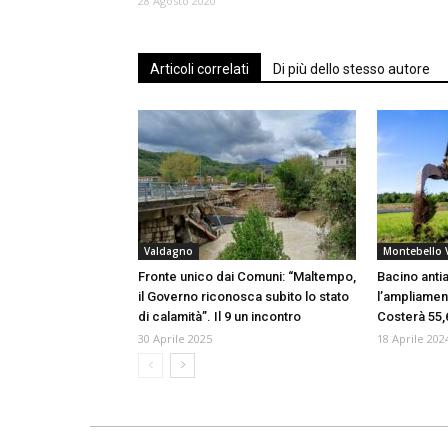
28 Agosto 2020
Articoli correlati
Di più dello stesso autore
Valdagno
Montebello 
Fronte unico dai Comuni: “Maltempo,
Bacino antial
il Governo riconosca subito lo stato
l’ampliament
di calamità”. Il 9 un incontro
Costerà 55,6
30 Aprile 2025
18 Aprile 202