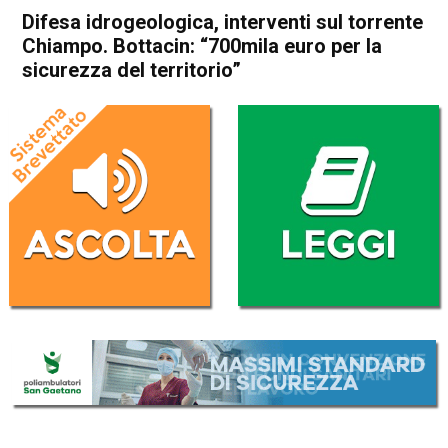
Difesa idrogeologica, interventi sul torrente
Chiampo. Bottacin: “700mila euro per la
sicurezza del territorio”
Home
Arzignano
Arzignano
Attualità
In Evidenza
Montebello Vicentino
Difesa idrogeologica,
interventi sul torrente
Chiampo. Bottacin: “700mila
euro per la sicurezza del
territorio”
Da
Redazione
5 Dicembre 2022
(aggiornato il
5 Dicembre 2022 19:47
)