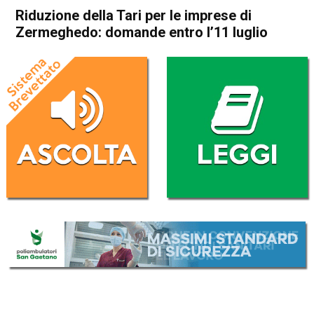
Riduzione della Tari per le imprese di
Zermeghedo: domande entro l’11 luglio
Home
Arzignano
Zermeghedo
Attualità
In Evidenza
Arzignano
Zermeghedo
Riduzione della Tari per le
imprese di Zermeghedo:
domande entro l’11 luglio
Da
Redazione
1 Luglio 2020
(aggiornato il
1 Luglio 2020 18:30
)
ASCOLTA L'AUDIO