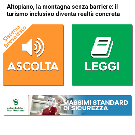
Altopiano, la montagna senza barriere: il
turismo inclusivo diventa realtà concreta
Home
Asiago
Asiago
Attualità
In Evidenza
Altopiano, la montagna senza
barriere: il turismo inclusivo
diventa realtà concreta
Da
Marco Zorzi
1 Luglio 2026
(aggiornato il
1 Luglio 2026 13:27
)
ASCOLTA L'AUDIO