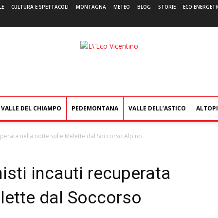
LE
CULTURA E SPETTACOLI
MONTAGNA
METEO
BLOG
STORIE
ECO ENERGETI
L'Eco
Vicentino
VALLE DEL CHIAMPO
PEDEMONTANA
VALLE DELL’ASTICO
ALTOP
uperata nella notte sulle Melette dal Soccorso Alpino
isti incauti recuperata
elette dal Soccorso