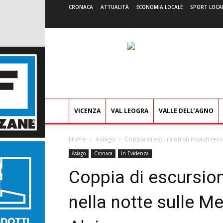
CRONACA
ATTUALITÀ
ECONOMIA LOCALE
SPORT LOCA
VICENZA
VAL LEOGRA
VALLE DELL’AGNO
Home
Asiago
Coppia di escursionisti incauti rec
Asiago
Cronaca
In Evidenza
Coppia di escursion
nella notte sulle M