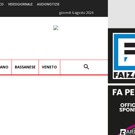
CO
VIDEOGIORNALE
AUDIONOTIZIE
giovedì 6 agosto 2026
IANO
BASSANESE
VENETO