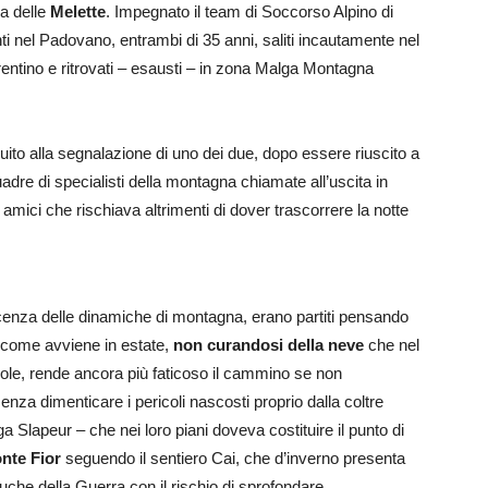
ca delle
Melette
. Impegnato il team di Soccorso Alpino di
ti nel Padovano, entrambi di 35 anni, saliti incautamente nel
Trentino e ritrovati – esausti – in zona Malga Montagna
eguito alla segnalazione di uno dei due, dopo essere riuscito a
adre di specialisti della montagna chiamate all’uscita in
 amici che rischiava altrimenti di dover trascorrere la notte
enza delle dinamiche di montagna, erano partiti pensando
e come avviene in estate,
non curandosi della neve
che nel
 sole, rende ancora più faticoso il cammino se non
nza dimenticare i pericoli nascosti proprio dalla coltre
 Slapeur – che nei loro piani doveva costituire il punto di
nte Fior
seguendo il sentiero Cai, che d’inverno presenta
 buche della Guerra con il rischio di sprofondare.