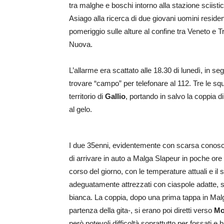
tra malghe e boschi intorno alla stazione sciisti
Asiago alla ricerca di due giovani uomini residen
pomeriggio sulle alture al confine tra Veneto e 
Nuova.
L’allarme era scattato alle 18.30 di lunedì, in s
trovare “campo” per telefonare al 112. Tre le squ
territorio di
Gallio
, portando in salvo la coppia di
al gelo.
I due 35enni, evidentemente con scarsa conosc
di arrivare in auto a Malga Slapeur in poche or
corso del giorno, con le temperature attuali e il
adeguatamente attrezzati con ciaspole adatte, se
bianca. La coppia, dopo una prima tappa in Malga
partenza della gita-, si erano poi diretti verso
Mo
però notevoli difficoltà soprattutto per fossati e