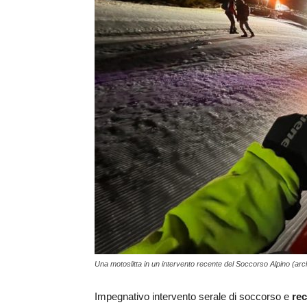
Una motoslitta in un intervento recente del Soccorso Alpino (arc
Impegnativo intervento serale di soccorso e
rec