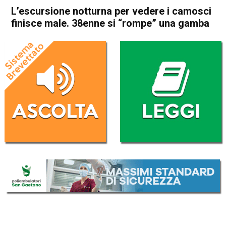
L’escursione notturna per vedere i camosci
finisce male. 38enne si “rompe” una gamba
Home
Asiago
Foza
Cronaca
Asiago
Foza
In Evidenza
L’escursione notturna per
vedere i camosci finisce
male. 38enne si “rompe” una
gamba
Da
Omar Dal Maso
24 Luglio 2021
(aggiornato il
24 Luglio 2021 17:43
)