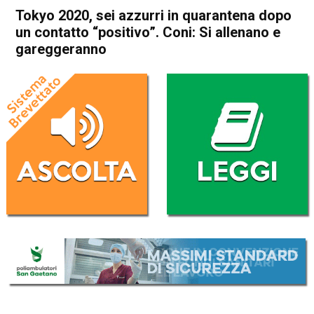
Tokyo 2020, sei azzurri in quarantena dopo
un contatto “positivo”. Coni: Si allenano e
gareggeranno
Home
Sport
Sport
Tokyo 2020, sei azzurri in
quarantena dopo un contatto
“positivo”. Coni: Si allenano e
gareggeranno
Da
Redazione Nazionale
24 Luglio 2021
(aggiornato il
26 Luglio 2021 9:07
)