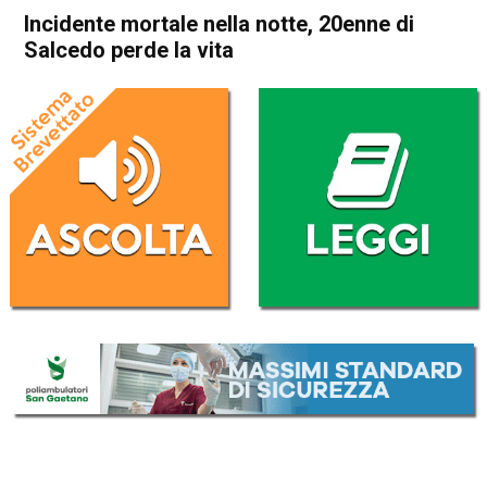
Incidente mortale nella notte, 20enne di
Salcedo perde la vita
Home
Asiago
Gallio
Cronaca
Asiago
Gallio
In Evidenza
Incidente mortale nella notte,
20enne di Salcedo perde la
vita
Da
Federico Pozzer
30 Ottobre 2016
(aggiornato il
7 Dicembre 2016 15:23
)
ASCOLTA L'AUDIO