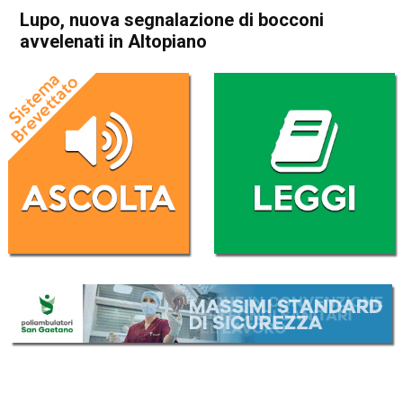
Lupo, nuova segnalazione di bocconi
avvelenati in Altopiano
Home
Asiago
Asiago
Cronaca
In Evidenza
Lupo, nuova segnalazione di
bocconi avvelenati in
Altopiano
Da
Redazione
16 Febbraio 2018
(aggiornato il
16 Febbraio 2018 17:33
)
ASCOLTA L'AUDIO