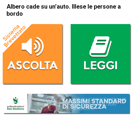
Albero cade su un’auto. Illese le persone a
bordo
Home
Asiago
Lusiana Conco
Cronaca
In Evidenza
Asiago
Lusiana Conco
Albero cade su un’auto. Illese
le persone a bordo
Da
Redazione
8 Giugno 2023
(aggiornato il
9 Giugno 2023 12:22
)
ASCOLTA L'AUDIO
Lettore
00:00
00:00