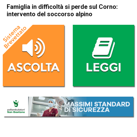
Famiglia in difficoltà si perde sul Corno:
intervento del soccorso alpino
Home
Asiago
Lusiana Conco
Cronaca
In Evidenza
Asiago
Lusiana Conco
Famiglia in difficoltà si perde
sul Corno: intervento del
soccorso alpino
Da
Mariagrazia Bonollo
12 Luglio 2025
(aggiornato il
12 Luglio 2025 23:27
)
ASCOLTA L'AUDIO