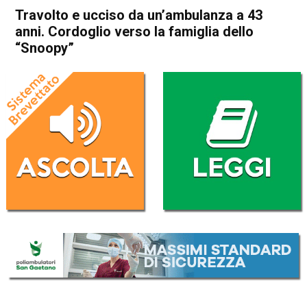
Travolto e ucciso da un’ambulanza a 43
anni. Cordoglio verso la famiglia dello
“Snoopy”
Home
Asiago
Lusiana Conco
Asiago
Cronaca
In Evidenza
Lusiana Conco
Travolto e ucciso da
un’ambulanza a 43 anni.
Cordoglio verso la famiglia
dello “Snoopy”
Da
Omar Dal Maso
25 Novembre 2024
(aggiornato il
25 Novembre 2024 17:29
)