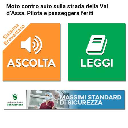
Moto contro auto sulla strada della Val
d’Assa. Pilota e passeggera feriti
Home
Asiago
Asiago
Cronaca
In Evidenza
Moto contro auto sulla
strada della Val d’Assa. Pilota
e passeggera feriti
Da
Omar Dal Maso
29 Giugno 2020
(aggiornato il
29 Giugno 2020 18:13
)
ASCOLTA L'AUDIO