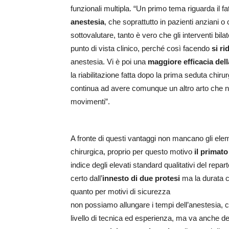
funzionali multipla. “Un primo tema riguarda il 
anestesia
, che soprattutto in pazienti anziani o 
sottovalutare, tanto è vero che gli interventi bila
punto di vista clinico, perché così facendo
si ri
anestesia. Vi è poi una
maggiore efficacia della
la riabilitazione fatta dopo la prima seduta chir
continua ad avere comunque un altro arto che non
movimenti”.
A fronte di questi vantaggi non mancano gli elem
chirurgica, proprio per questo motivo
il primato
indice degli elevati standard qualitativi del repar
certo dall’
innesto di due protesi
ma la durata c
quanto per motivi di sicurezza
non possiamo allungare i tempi dell’anestesia, 
livello di tecnica ed esperienza, ma va anche dett