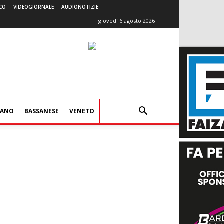
CO
VIDEOGIORNALE
AUDIONOTIZIE
giovedì 6 agosto 2026
IANO
BASSANESE
VENETO