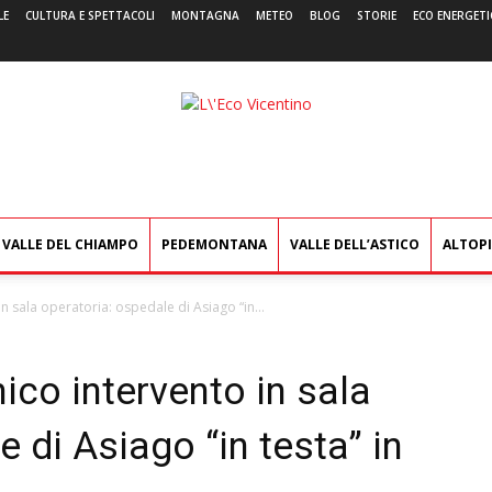
LE
CULTURA E SPETTACOLI
MONTAGNA
METEO
BLOG
STORIE
ECO ENERGETI
L'Eco
Vicentino
VALLE DEL CHIAMPO
PEDEMONTANA
VALLE DELL’ASTICO
ALTOP
n sala operatoria: ospedale di Asiago “in...
ico intervento in sala
 di Asiago “in testa” in