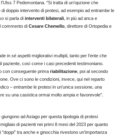
 l’Ulss 7 Pedemontana. “Si tratta di un’opzione che
 di doppio intervento di protesi, ad esempio ad entrambe le
o si parla di
interventi bilaterali
, in più ad anca e
è il commento di
Cesare Chemello
, direttore di Ortopedia e
e in sé aspetti migliorativi multipli, tanto per l’ente che
r il paziente, così come i casi precedenti testimoniano.
to con conseguente prima
riabilitazione
, poi al secondo
zione. Ove ci sono le condizioni, invece, qui nel reparto
edico – entrambe le protesi in un’unica sessione, una
re su una casistica ormai molto ampia e favorevole”.
giungono ad Asiago per questa tipologia di protesi
migliaio di pazienti nei primi 8 mesi del 2023 per quanto
elli “doppi” tra anche e ginocchia rivestono un’importanza