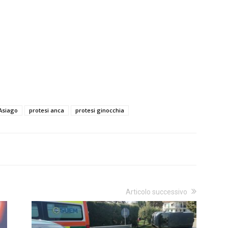
Asiago
protesi anca
protesi ginocchia
Articolo successivo