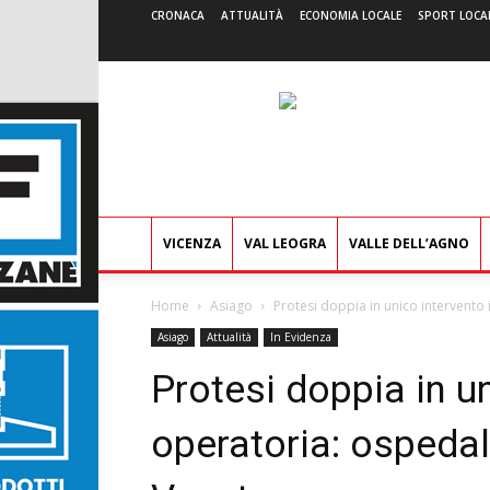
CRONACA
ATTUALITÀ
ECONOMIA LOCALE
SPORT LOCA
VICENZA
VAL LEOGRA
VALLE DELL’AGNO
Home
Asiago
Protesi doppia in unico intervento i
Asiago
Attualità
In Evidenza
Protesi doppia in un
operatoria: ospedale