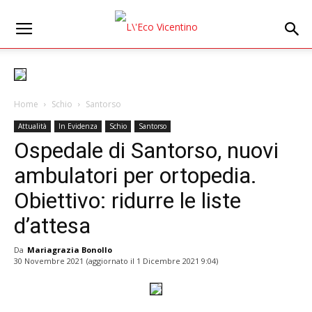
Home
Schio
Santorso
Attualità
In Evidenza
Schio
Santorso
Ospedale di Santorso, nuovi
ambulatori per ortopedia.
Obiettivo: ridurre le liste
d’attesa
Da
Mariagrazia Bonollo
30 Novembre 2021
(aggiornato il
1 Dicembre 2021 9:04
)