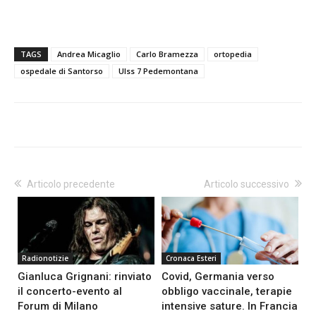
TAGS
Andrea Micaglio
Carlo Bramezza
ortopedia
ospedale di Santorso
Ulss 7 Pedemontana
Articolo precedente
Articolo successivo
Radionotizie
Cronaca Esteri
Gianluca Grignani: rinviato
Covid, Germania verso
il concerto-evento al
obbligo vaccinale, terapie
Forum di Milano
intensive sature. In Francia