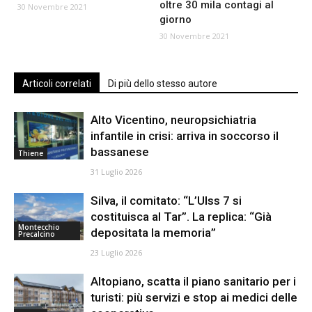
oltre 30 mila contagi al
30 Novembre 2021
giorno
30 Novembre 2021
Articoli correlati
Di più dello stesso autore
Alto Vicentino, neuropsichiatria
infantile in crisi: arriva in soccorso il
bassanese
Thiene
31 Luglio 2026
Silva, il comitato: “L’Ulss 7 si
costituisca al Tar”. La replica: “Già
Montecchio
depositata la memoria”
Precalcino
23 Luglio 2026
Altopiano, scatta il piano sanitario per i
turisti: più servizi e stop ai medici delle