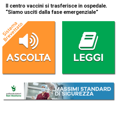
Il centro vaccini si trasferisce in ospedale.
“Siamo usciti dalla fase emergenziale”
Home
Asiago
Asiago
Attualità
Conco
Enego
Foza
Gallio
In Evidenza
Lusiana
Lusiana Conco
Roana
Rotzo
Il centro vaccini si trasferisce
in ospedale. “Siamo usciti
dalla fase emergenziale”
Da
Redazione
12 Ottobre 2021
(aggiornato il
12 Ottobre 2021 17:46
)