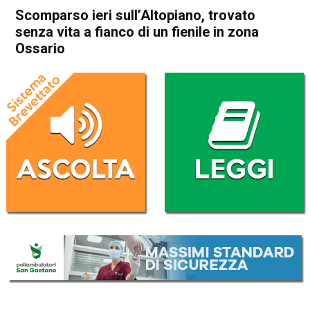
Scomparso ieri sull’Altopiano, trovato
senza vita a fianco di un fienile in zona
Ossario
Home
Asiago
Asiago
Cronaca
In Evidenza
Scomparso ieri sull’Altopiano,
trovato senza vita a fianco di
un fienile in zona Ossario
Da
Omar Dal Maso
13 Ottobre 2023
(aggiornato il
13 Ottobre 2023 19:22
)
ASCOLTA L'AUDIO