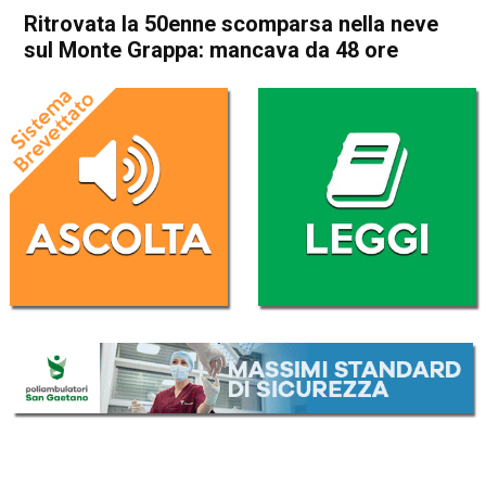
Ritrovata la 50enne scomparsa nella neve
sul Monte Grappa: mancava da 48 ore
Home
Bassano del Grappa
Valbrenta
Cronaca
In Evidenza
Bassano del Grappa
Valbrenta
Ritrovata la 50enne
scomparsa nella neve sul
Monte Grappa: mancava da
48 ore
Da
Redazione
8 Marzo 2024
(aggiornato il
8 Marzo 2024 18:32
)