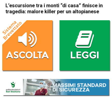
L’escursione tra i monti “di casa” finisce in
tragedia: malore killer per un altopianese
Home
Asiago
Roana
Cronaca
In Evidenza
Asiago
Roana
L’escursione tra i monti “di
casa” finisce in tragedia:
malore killer per un
altopianese
Da
Omar Dal Maso
17 Agosto 2020
(aggiornato il
17 Agosto 2020 19:02
)