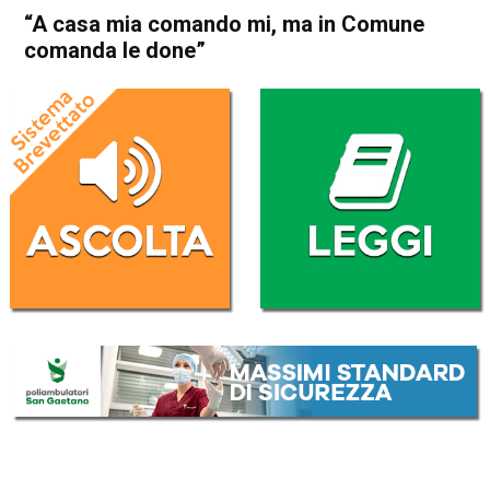
“A casa mia comando mi, ma in Comune
comanda le done”
Home
Asiago
Rotzo
Attualità
In Evidenza
Asiago
Rotzo
“A casa mia comando mi, ma
in Comune comanda le done”
Da
Marco Zorzi
8 Marzo 2024
(aggiornato il
9 Marzo 2024 19:13
)
ASCOLTA L'AUDIO
Lettore
00:00
00:00