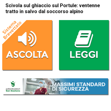
Scivola sul ghiaccio sul Portule: ventenne
tratto in salvo dal soccorso alpino
Home
Asiago
Asiago
Cronaca
In Evidenza
Scivola sul ghiaccio sul
Portule: ventenne tratto in
salvo dal soccorso alpino
Da
Redazione
20 Gennaio 2019
(aggiornato il
21 Gennaio 2019 15:56
)
ASCOLTA L'AUDIO