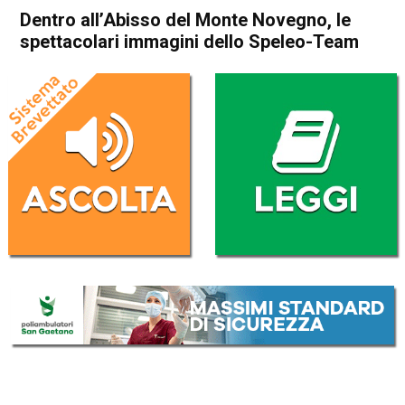
Dentro all’Abisso del Monte Novegno, le
spettacolari immagini dello Speleo-Team
Home
Montagna
In Evidenza
Montagna
Schio
Dentro all’Abisso del Monte
Novegno, le spettacolari
immagini dello Speleo-Team
Da
Redazione
20 Gennaio 2019
(aggiornato il
20 Gennaio 2019 22:28
)
ASCOLTA L'AUDIO