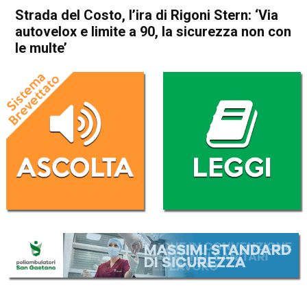
Strada del Costo, l’ira di Rigoni Stern: ‘Via
autovelox e limite a 90, la sicurezza non con
le multe’
Home
Asiago
Asiago
Thiene
Cogollo del Cengio
Cronaca
In Evidenza
Strada del Costo, l’ira di
Rigoni Stern: ‘Via autovelox e
limite a 90, la sicurezza non
con le multe’
Da
Marco Zorzi
22 Luglio 2023
(aggiornato il
22 Luglio 2023 19:55
)