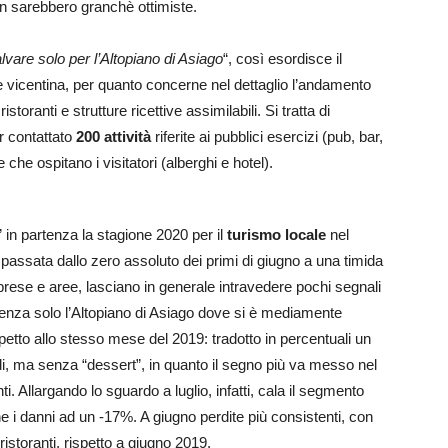
non sarebbero granchè ottimiste.
lvare solo per l’Altopiano di Asiago
“, così esordisce il
 vicentina, per quanto concerne nel dettaglio l’andamento
istoranti e strutture ricettive assimilabili. Si tratta di
r contattato
200 attività
riferite ai pubblici esercizi (pub, bar,
ive che ospitano i visitatori (alberghi e hotel).
” in partenza la stagione 2020 per il
turismo locale
nel
passata dallo zero assoluto dei primi di giugno a una timida
 imprese e aree, lasciano in generale intravedere pochi segnali
ndenza solo l’Altopiano di Asiago dove si è mediamente
petto allo stesso mese del 2019: tradotto in percentuali un
di, ma senza “dessert”, in quanto il segno più va messo nel
 Allargando lo sguardo a luglio, infatti, cala il segmento
e i danni ad un -17%. A giugno perdite più consistenti, con
ristoranti, rispetto a giugno 2019.