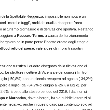
fi della Spettabile Reggenza, impossibile non notare un
ori “mordi e fuggi”, molti dei quali a riscoprire l’area
 o al turismo giornaliero e di derivazione sportiva. Restando
 peggiore a
Recoaro Terme
, a causa del funzionamento
alberghiero ha in parte perso l’indotto creato dagli stage e
ll’occhiello del paese, vale a dire gli impianti sportivi.
zione turistica il quadro disegnato dalla rilevazione di
Le strutture ricettive di Vicenza e dei comuni limitrofi
luglio (-50,8%) con un piccolo recupero ad agosto (-34,2%);
pero a luglio (dal -34,2% di giugno a -26% a luglio), per
,6% rispetto allo stesso periodo del 2019. I dati non si
pa e Marostica
, dove alberghi, b&b e pubblici esercizi si
emente negativo, anche in questo caso più contenuto solo ad