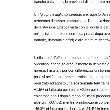
tranche estiva, poi, le previsioni di settembre 
Un “
giugno e luglio da dimenticare, agosto da sa
resoconto diramato stamattina dall’associazione
della stagione turistica vista con gli occhi di bar, r
un’analisi a campione come da prassi dopo ave
trattorie, ristoranti e affini) e alle strutture ricett
L’influsso dell’effetto coronavirus ha “azzoppato
Vicentino, anche se gradualmente la richiesta è 
ripresa. I risultati, pur con differenziazioni tra
positivi nel futuro a breve termine. In controte
registrato ad agosto una
sostanziale tenuta
ris
+1,5% di fatturato per i primi +0,5% per i secon
calderone con il doppio meno dei mesi precedenti.
alberghi (-33,4%), mentre la ristorazione contien
-46,3% di fatturato in alberghi, e -24,4% in bar e 