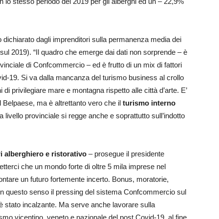
 lo stesso periodo del 2019 per gli alberghi ed un – 22,9%
nto dichiarato dagli imprenditori sulla permanenza media dei
% (sul 2019). “Il quadro che emerge dai dati non sorprende – è
vinciale di Confcommercio – ed è frutto di un mix di fattori
vid-19. Si va dalla mancanza del turismo business al crollo
ni di privilegiare mare e montagna rispetto alle città d’arte. E’
l Belpaese, ma è altrettanto vero che il
turismo interno
ivello provinciale si regge anche e soprattutto sull’indotto
i alberghiero e ristorativo
– prosegue il presidente
terci che un mondo forte di oltre 5 mila imprese nel
rontare un futuro fortemente incerto. Bonus, moratorie,
 in questo senso il pressing del sistema Confcommercio sul
 è stato incalzante. Ma serve anche lavorare sulla
ismo vicentino, veneto e nazionale del post Covid-19, al fine