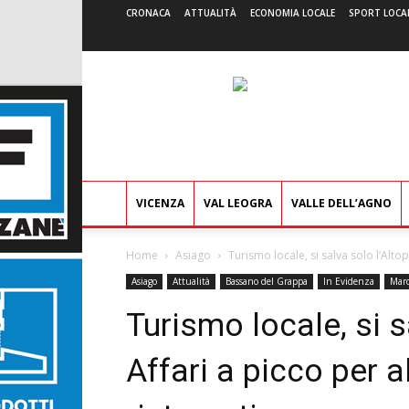
CRONACA
ATTUALITÀ
ECONOMIA LOCALE
SPORT LOCA
VICENZA
VAL LEOGRA
VALLE DELL’AGNO
Home
Asiago
Turismo locale, si salva solo l’Altop
Asiago
Attualità
Bassano del Grappa
In Evidenza
Maro
Turismo locale, si s
Affari a picco per a