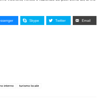
ssenger
Skype
Twitter
Email
mo interno
turismo locale