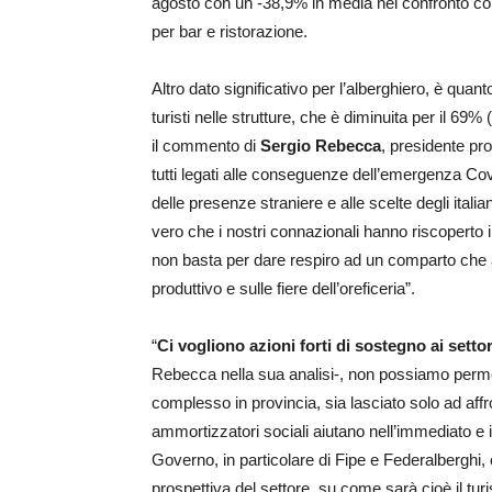
agosto con un -38,9% in media nel confronto con
per bar e ristorazione.
Altro dato significativo per l’alberghiero, è qua
turisti nelle strutture, che è diminuita per il 69
il commento di
Sergio Rebecca
, presidente pro
tutti legati alle conseguenze dell’emergenza Co
delle presenze straniere e alle scelte degli italia
vero che i nostri connazionali hanno riscoperto i
non basta per dare respiro ad un comparto che a l
produttivo e sulle fiere dell’oreficeria”.
“
Ci vogliono azioni forti di sostegno ai settor
Rebecca nella sua analisi-, non possiamo permet
complesso in provincia, sia lasciato solo ad aff
ammortizzatori sociali aiutano nell’immediato e
Governo, in particolare di Fipe e Federalberghi,
prospettiva del settore, su come sarà cioè il tur