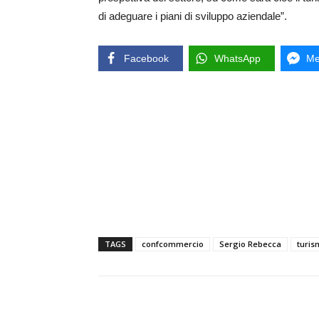
di adeguare i piani di sviluppo aziendale”.
Facebook
WhatsApp
Me
TAGS
confcommercio
Sergio Rebecca
turis