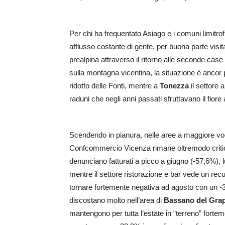
Per chi ha frequentato Asiago e i comuni limitro
afflusso costante di gente, per buona parte visitat
prealpina attraverso il ritorno alle seconde case
sulla montagna vicentina, la situazione è ancor
ridotto delle Fonti, mentre a
Tonezza
il settore 
raduni che negli anni passati sfruttavano il fiore a
Scendendo in pianura, nelle aree a maggiore voca
Confcommercio Vicenza rimane oltremodo critico. 
denunciano fatturati a picco a giugno (-57,6%), 
mentre il settore ristorazione e bar vede un recu
tornare fortemente negativa ad agosto con un -32
discostano molto nell’area di
Bassano del Grap
mantengono per tutta l’estate in “terreno” fort