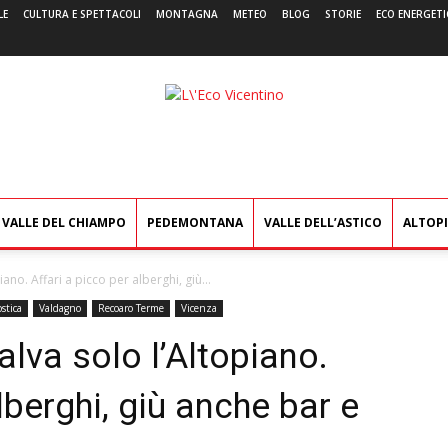
LE
CULTURA E SPETTACOLI
MONTAGNA
METEO
BLOG
STORIE
ECO ENERGETI
L'Eco
Vicentino
VALLE DEL CHIAMPO
PEDEMONTANA
VALLE DELL’ASTICO
ALTOP
iano. Affari a picco per alberghi, giù...
stica
Valdagno
Recoaro Terme
Vicenza
alva solo l’Altopiano.
lberghi, giù anche bar e