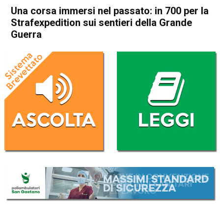
Una corsa immersi nel passato: in 700 per la
Strafexpedition sui sentieri della Grande
Guerra
Home
Asiago
Asiago
In Evidenza
Sport locale
Una corsa immersi nel
passato: in 700 per la
Strafexpedition sui sentieri
della Grande Guerra
Da
Redazione
3 Luglio 2023
(aggiornato il
3 Luglio 2023 12:45
)