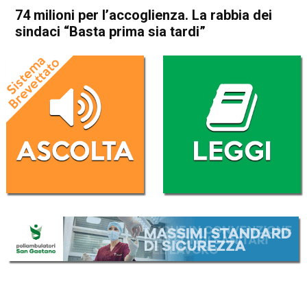
74 milioni per l’accoglienza. La rabbia dei
sindaci “Basta prima sia tardi”
Home
Attualità
Attualità
In Evidenza
74 milioni per l’accoglienza.
La rabbia dei sindaci “Basta
prima sia tardi”
Da
Federico Pozzer
24 Agosto 2017
(aggiornato il
25 Settembre 2017 21:25
)
ASCOLTA L'AUDIO