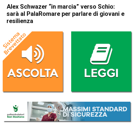
Alex Schwazer “in marcia” verso Schio:
sarà al PalaRomare per parlare di giovani e
resilienza
Home
Schio
Attualità
In Evidenza
Schio
Sport locale
Alex Schwazer “in marcia”
verso Schio: sarà al
PalaRomare per parlare di
giovani e resilienza
Da
Omar Dal Maso
2 Febbraio 2025
(aggiornato il
2 Febbraio 2025 15:42
)