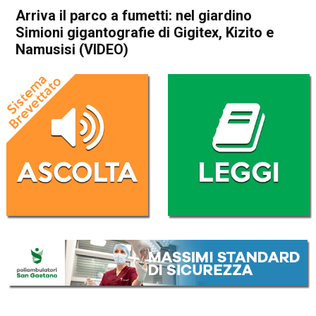
Arriva il parco a fumetti: nel giardino
Simioni gigantografie di Gigitex, Kizito e
Namusisi (VIDEO)
Home
Attualità
Attualità
Thiene
Breganze
In Evidenza
Arriva il parco a fumetti: nel
giardino Simioni
gigantografie di Gigitex,
Kizito e Namusisi (VIDEO)
Da
Daniele Dal Dosso
5 Luglio 2017
(aggiornato il
16 Settembre 2017 12:17
)