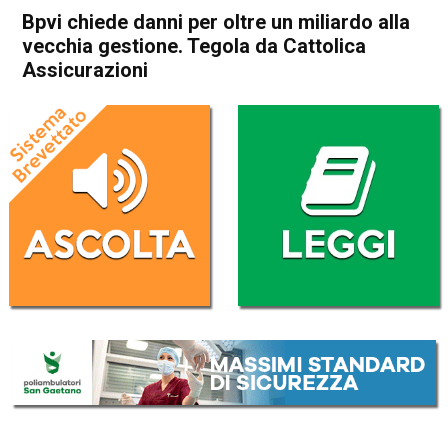
Bpvi chiede danni per oltre un miliardo alla
vecchia gestione. Tegola da Cattolica
Assicurazioni
Home
Attualità
Attualità
Economia locale
In Evidenza
Vicenza
Bpvi chiede danni per oltre un
miliardo alla vecchia
gestione. Tegola da Cattolica
Assicurazioni
Da
Mariagrazia Bonollo
6 Aprile 2017
(aggiornato il
6 Aprile 2017 16:51
)