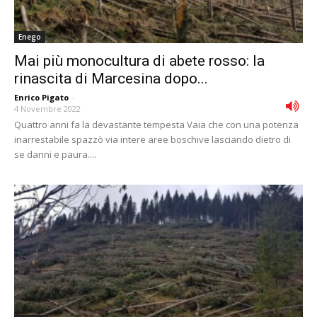
Enego
Mai più monocultura di abete rosso: la
rinascita di Marcesina dopo...
Enrico Pigato
-
4 Novembre 2022
Quattro anni fa la devastante tempesta Vaia che con una potenza
inarrestabile spazzò via intere aree boschive lasciando dietro di
se danni e paura....