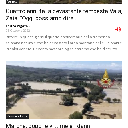
Veneto
Quattro anni fa la devastante tempesta Vaia,
Zaia: “Oggi possiamo dire...
Enrico Pigato
-
26 Ottobre 2022
Ricorre in questi giorni il quarto anniversario della tremenda
calamità naturale che ha devastato l'area montana delle Dolomiti e
Prealpi Venete. L'evento meteorologico estremo che ha distrutto...
Cronaca Italia
Marche, dopo le vittime e i danni