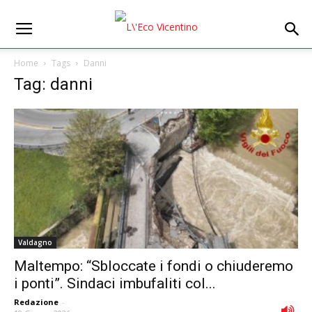
Home
Tags
Danni
Tag: danni
Valdagno
Maltempo: “Sbloccate i fondi o chiuderemo
i ponti”. Sindaci imbufaliti col...
Redazione
-