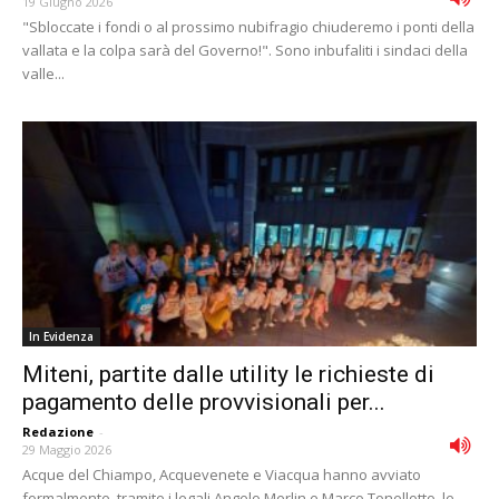
19 Giugno 2026
"Sbloccate i fondi o al prossimo nubifragio chiuderemo i ponti della
vallata e la colpa sarà del Governo!". Sono inbufaliti i sindaci della
valle...
In Evidenza
Miteni, partite dalle utility le richieste di
pagamento delle provvisionali per...
Redazione
-
29 Maggio 2026
Acque del Chiampo, Acquevenete e Viacqua hanno avviato
formalmente, tramite i legali Angelo Merlin e Marco Tonellotto, le