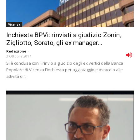
Vicenza
Inchiesta BPVi: rinviati a giudizio Zonin,
Zigliotto, Sorato, gli ex manager...
Redazione
-
3 Ottobre 2017
Si è conclusa con il rinvio a giudizio degli ex vertici della Banca
Popolare di Vicenza l'inchiesta per aggiotaggio e ostacolo alle
attività di...