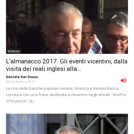
Vicenza
L’almanacco 2017. Gli eventi vicentini, dalla
visita dei reali inglesi alla...
Daniele Dal Dosso
-
28 Dicembre 2017
La crisi delle banche popolari venete, Vicenza e Veneto Banca,
conclusa con una frase destinata a rimanere negli annali: "Anch'io
ci ho perso", le...