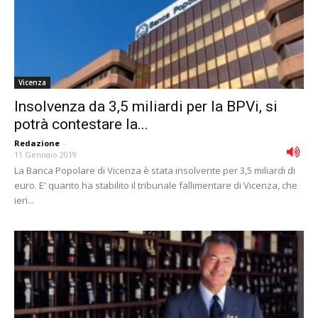
Vicenza
Insolvenza da 3,5 miliardi per la BPVi, si
potrà contestare la...
Redazione
-
11 Gennaio 2019
La Banca Popolare di Vicenza è stata insolvente per 3,5 miliardi di
euro. E' quanto ha stabilito il tribunale fallimentare di Vicenza, che
ieri...