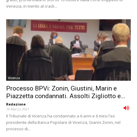
Venezia, in merito al crack...
Vicenza
Processo BPVi: Zonin, Giustini, Marin e
Piazzetta condannati. Assolti Zigliotto e...
Redazione
-
19 Marzo 2021
Il Tribunale di Vicenza ha condannato a 6 anni e 6 mesi l'ex
presidente della Banca Popolare di Vicenza, Gianni Zonin, nel
processo di...