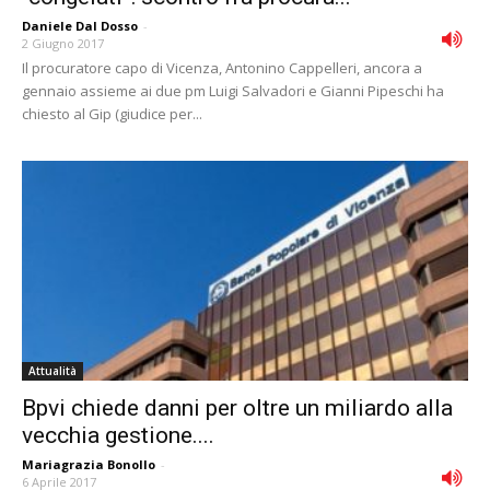
Daniele Dal Dosso
-
2 Giugno 2017
Il procuratore capo di Vicenza, Antonino Cappelleri, ancora a
gennaio assieme ai due pm Luigi Salvadori e Gianni Pipeschi ha
chiesto al Gip (giudice per...
Attualità
Bpvi chiede danni per oltre un miliardo alla
vecchia gestione....
Mariagrazia Bonollo
-
6 Aprile 2017