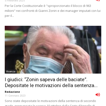
5 Febbraio 2025
Per la Corte Costituzionale è "sproporzionato il blocco di 963
milioni" nei confronti di Gianni Zonin e dei manager imputati con lui
per il...
Vicenza
I giudici: “Zonin sapeva delle baciate”.
Depositate le motivazioni della sentenza...
Redazione
-
11 Gennaio 2023
Sono state depositate le motivazioni della sentenza di secondo
grado, pronunciata lo scorso 10 ottobre dalla Corte d’Appello di