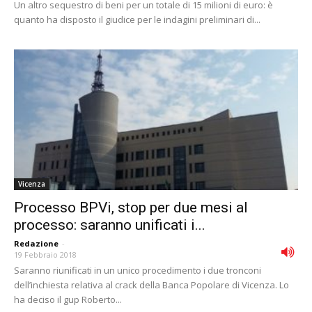
Un altro sequestro di beni per un totale di 15 milioni di euro: è
quanto ha disposto il giudice per le indagini preliminari di...
Vicenza
Processo BPVi, stop per due mesi al
processo: saranno unificati i...
Redazione
-
19 Febbraio 2018
Saranno riunificati in un unico procedimento i due tronconi
dell’inchiesta relativa al crack della Banca Popolare di Vicenza. Lo
ha deciso il gup Roberto...