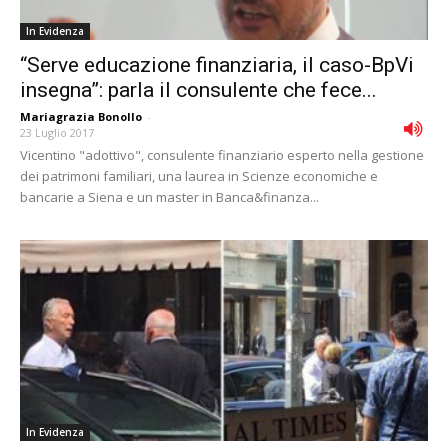
In Evidenza
“Serve educazione finanziaria, il caso-BpVi
insegna”: parla il consulente che fece...
Mariagrazia Bonollo
-
23 Luglio 2017
Vicentino "adottivo", consulente finanziario esperto nella gestione
dei patrimoni familiari, una laurea in Scienze economiche e
bancarie a Siena e un master in Banca&finanza...
In Evidenza